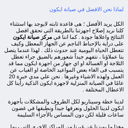
لماذا نحن الافضل في صيانة ايكون
الكل يريد الأفضل ؛ هى قاعدة ثابته لايوجد بها استثناء
كلنا نريد إصلاح اجهزتنا بالطريقة التى تحقق افضل
النتائج واعلاها جودة . كما اننا في
مركز صيانة ايكون
على دراية بالإحباط الناجم عن الجهاز المعطل وكيف
تتعطل الحياة اليومية عند حدوث ذلك . لهذا عندما يتصل
بنا عملاؤنا ، نتفهم جيداً شعورهم بالضيق جراء تعطل
الثلاجة او الغسالة او اي جهاز من اجهزة ايكون مما قد
يتسبب فى الغاء بعض المواعيد الخاصة او الغياب عن
العمل ولهذه الاشياء وغيرها . نحن علي مدي خبرة 20
عامًا في الصيانة المنزلية لاجهزة ايكون الذكية رأينا كل
الاعطال المختلفة .
لدينا خطة وسيناريو لكل الظروف والمشكلات بأجهزة
ايكون لدينا الحلول ونعرفها جيداً ونطبقها في غضون
ساعات قليلة لكن دون المساس بالأجزاء السليمة
وهذا ما يميزنا عن غيرنا من المراكز الاخري التى ربما