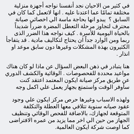
في كثير من الاحيان نجد أنفسنا نواجه أجهزة منزلية
مختلفة تمامًا عما اعتدنا عليه . انها لاتعمل كما كان في
السابق ؟ يبدو انها بحاجة ماسة الي اخصائي صيانة
محترف لتجاوز مرحلة التعطل المضرة ضرراً شديداً
بالحياة اليومية للأسرة . كيف نواجه هذا الضرر الذى
ربما ومن الوارد جداً ان يحتاج لتكاليف مادية . قد يتفاجأ
الكثيرون بهذة المشكلات وغيرها دون سابق موعد او
انذار .
هنا يتبادر في ذهن البعض السؤال عن ماذا لو كان هناك
مواعيد محددة للفحصوصات . الوقائية والكشف الدوري
عن طريق مركز صيانة ايكون المعتمد اعتقد كنت
سأوفر الوقت واستمتع بجهاز يعمل علي اكمل وجه
ولهذه الاسباب وغيرها حرص مركز ايكون علي وجود
عقود صيانه سنوية تتلافي معها العطلة والتكلفة
المتوقعة لجهازك،
بالاضافة للفحص الوقائي وتنظيف
الجهاز من حين الي اخر مما يزيد من عمره الافتراضى
كما اوصت شركة ايكون العالمية.