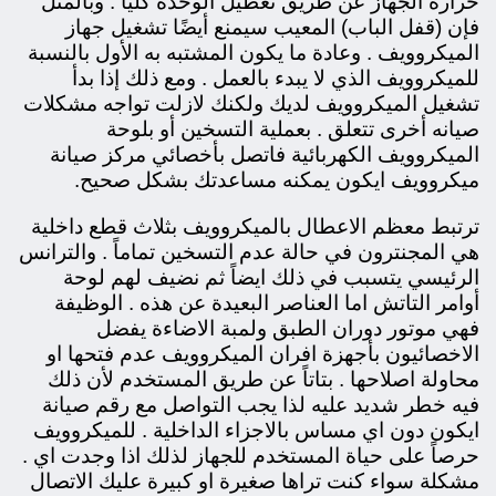
حرارة الجهاز عن طريق تعطيل الوحدة كلياً . وبالمثل
فإن (قفل الباب) المعيب سيمنع أيضًا تشغيل جهاز
الميكروويف . وعادة ما يكون المشتبه به الأول بالنسبة
للميكروويف الذي لا يبدء بالعمل . ومع ذلك إذا بدأ
تشغيل الميكروويف لديك ولكنك لازلت تواجه مشكلات
صيانه أخرى تتعلق . بعملية التسخين أو بلوحة
الميكروويف الكهربائية
فاتصل بأخصائي مركز صيانة
ميكروويف ايكون يمكنه مساعدتك بشكل صحيح.
ترتبط معظم الاعطال بالميكروويف بثلاث قطع داخلية
هي المجنترون في حالة عدم التسخين تماماً . والترانس
الرئيسي يتسبب في ذلك ايضاً ثم نضيف لهم لوحة
أوامر التاتش اما العناصر البعيدة عن هذه . الوظيفة
فهي موتور دوران الطبق ولمبة الاضاءة يفضل
الاخصائيون بأجهزة افران الميكروويف عدم فتحها او
محاولة اصلاحها . بتاتاً عن طريق المستخدم لأن ذلك
فيه خطر شديد عليه لذا يجب التواصل مع رقم صيانة
ايكون دون اي مساس بالاجزاء الداخلية . للميكروويف
حرصاً على حياة المستخدم للجهاز لذلك اذا وجدت اي .
مشكلة سواء كنت تراها صغيرة او كبيرة عليك الاتصال