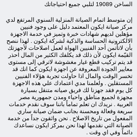
الساخن 19089 لتلبي جميع احتياجاتك
إن
متوسط اتمام الصيانة المنزلية السنوي المرتفع لدي
مركز صيانة ايكون المعتمد دليل على وجود فنيين
مؤهلين لديهم شهادات خبرة وتميز في خدمة الاجهزة
الالكترونية الحساسة والذكية لشركة ايكون . لهذا ننصح
بأن
لاتأتمن أحد الفنيين الهواة لعمل اصلاحات لأجهزتك
القيّمة ايكون لأن ذلك قد يكلفك الكثير من المال احذر
قد يتم تركيب قطع غيار مغشوشة لاترقي إلى مستوى
معايير الجودة المعروفة عن اجهزة ايكون كما انك قد
تخسر الوقت والمال اذا حاولت تجربة هؤلاء الفنيين
المستقلين . ولعلمنا مدي اعتمادك علي هذه الاجهزة
كل يوم فقد جهزنا لك فريق صيانه متنقل بسيارة
مجهزة لجميع مناطق واحياء ومدن جمهورية مصر
العربية . نريدك ان تعلم تماماً باننا سوف نقدم خدمات
سريعة وفعالة ومحسنة بجانب ضمان صيانة ساري
المفعول من تاريخ الاصلاح . نحن واثقون جداً من خدمة
الصيانة التي نقدمها لهذا نحن بمركز ايكون نساعدك
دائماً وفي اي
وقت
.