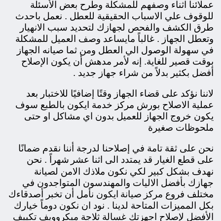
عملائنا اثناء وصفهم للمشكلة وطرح بعض الأسئلة
للوقوف علي الاسباب الحقيقية للعطل . نعمل باحدث
طرق الكشف والفحص لجهازك لتحديد سبب الانهيار
وتعطل الجهاز . غالباً مايساعد وصف العميل للمشكلة
في سهولة الوصول الي العطل ومن ثما صيانه الجهاز
بوقت قصير للغاية. إنه لأمر مدهش أن يكون الإصلاح
أفضل بكثير بدلاً من شراء جهاز جديد .
لاننا نؤكد على قضاء الجهاز وقتًا إضافيًا للاختبار بعد
عملية الاصلاح بورش مركز خدمة ايكون بالطبع سوف
يكون خروج الجهاز للعميل بدون اي مشاكل او حتى
ملحوظات صغيرة
نحن على ثقة تامة في إصلاحنا لدرجة أننا نقدم ضمانًا
على قطع الغيار قد يمتدد الى اثنا عشر
شهراً . نحن
نهدف بشكل كبير لكي نكون ملاذك الامن لصيانة
جهازك بأفضل الاليات والمهندسون المتواجدون في
مركز صيانة ايكون
مختلف فروع
نأمل أن تخبر أصدقاءك
بكل المميزات المتاحة لدينا . نود ان نكون دوماً خيارك
الأفضل لإصلاح اجهزتك غسالة ثلاجة ميكروويف تكييف