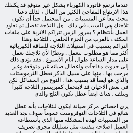
عندما ترتفع فاتورة الكهرباء بشكل غير متوقع قد يكلفك
هذا الارتفاع المفاجئ الكثير من المال ، لذلك دعنا
نبحث معاً عن المسببات . من المحتمل جداً أن تكون
ثلاجتك هي السبب في ذلك . هل الثلاجة تفصل ثم تعاود
العمل بأنتظام ؟ بمرور الزمن تتراكم الاتربة على ملفات
المكثف بالقرب من الجزء الخلفي . للثلاجة وهذا
التراكم يتسبب في استهلاك الثلاجة للطاقة الكهربائية
أكثر مما هو مطلوب لتعمل . ونظرًا لأن ثلاجتك تعمل
على مدار الساعة طوال أيام الأسبوع . فقد يؤدي ذلك
إلى حدوث مفاجآت واعطال صيانه غير متوقعة وغير
مرحب بها . منها على سبيل الذكر تعطل الثرموستات
والذي هو ايضاً قد يسبب هذا . النوع من المشاكل لكن
في بعض الاحيان قد لايتحمل كمبريسور الثلاجة كثيراً
ويتلف . هناك ايضاً عطل تكون الثلج والذي
يري اخصائي مركز صيانة ايكون للثلاجات بأنه عطل
شائع في الثلاجات النوفروست عموماً سوف نجد العديد
من المسببات لهذه المشكلة منها الذي
بأستطاعة
العميل اصلاحه بنفسه مثل تسليلك مجري تصريف