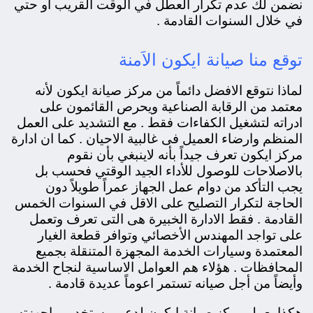
نضمن لك عدم تكرار العطل في الوقت القريب او حتي
في خلال السنوات القادمة .
توقع منا صيانة ايكون الاَمنة
لماذا نتوقع الافضل دائماً من مركز صيانة ايكون لأنه
معتمد من الرقابة الصناعية ويحرص القائمون على
ادراته لتشغيل الكفاءات فقط . مع التشديد على العمل
المنظم وارضاء العميل فى غالبية الاحيان . كما ان ادارة
مركز ايكون تعرف جيداً بأنه لاينبغي بأن نقوم
بالاصلاحات للوصول للأداء الجيد الوقتي فحسب بل
يجب التأكد من دوام عمل الجهاز عمراً طويلاً دون
الحاجة لتكرار التصليح على الاقل في السنوات الخمس
القادمة . فقط الادارة الخبيرة هى التى تعرف وتعمل
على تواجد المهندس الأخصائي وتوافر قطعة الغيار
المعتمدة وسيارات الخدمة المجهزة المتنقلة بجميع
المحافظات . هؤلاء هم العوامل الاساسية لنجاح الخدمة
وأيضاً من أجل صيانه تستمر اعوماً عديدة قادمة .
هكذا يعمل مركز صيانة ايكون لدعم مستخدمي اجهزته