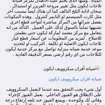
المياة . ومنها الذى يحتم علينا الاتصال بمركز صيانة
ثلاجات ايكون مثل تغيير مروحة الفريزر او استبدال .
سخان اذابة الثلج التالف كما ان هناك ايضاً مسبب اَخر
مثل كارت السيستم او التايمر كنترول . وهذه المكونات
يفضل شرائها من المركز مباشرة لتواجد قطع اخري
تشبهها تماماً بالسوق لذلك على العميل . التأكد من انه
يتعامل مع مركز معتمد لماركة ايكون حتي يطمئن
للاصلاح . لمزيد من المعلومات عن اسعار قطع غيار
ثلاجات ايكون الاصلية او تكلفة . التركيب او لتحديد
موعد خدمة صيانه منزلية تواصل مع مركز خدمة ايكون
للثلاجات من اي رقم ارضي بسعر الدقيقة العادية .
صيانة افران ميكروويف ايكون
أول شيء يجب التحقق منه عندما لايعمل الميكروويف
على الإطلاق هو الفيوز الداخلي . يعمل الفيوز كإجراء
وقائي لك وللوحدة ، ويمنع الفيوز عند تلفه ارتفاع درجة