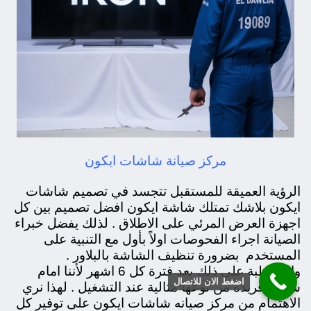
مركز صيانة شاشات ايكون
الرؤية العميقة للمستقبل تتجسد في تصميم شاشات
ايكون بلاشك تمتلك شاشة ايكون افضل تصميم بين كل
اجهزة العرض المرئي على الاطلاق . لذلك يفضل خبراء
الصيانة اجراء الفحوصات اولاً بأول مع التنبية على
المستخدم بضرورة تنظيف الشاشة بالبلاور .
والمواظبة على ذلك بعد فترة كل 6 اشهر لأننا امام
اضغط الان للاتصال
شاشة فريده من نوعها مثالية عند التشغيل . لهذا نري
الاهتمام من مركز صيانه شاشات ايكون على توفير كل