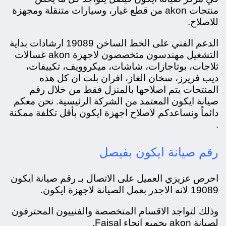
منتجات akon من قطع غيار، و
سيارات متنقلة ومجهزة
للاصلاح.
الدعم الفني على الخط الساخن 19089 ارشادات بداية
التشغيل مهندسون متخصصون لاجهزة akon غسالات
ثلاجات، بوتاجازات، شاشات، ميكروويف، تكييفات،
ديب فريرز، سخان الغاز، افران بلت ان كل هذه
المنتجات يتم اصلاحها بالمنزل فقط من خلال رقم
صيانة ايكون المعتمد من الشركة الرئيسية. نحن معكم
دائماً ونساعدكم لاصلاح اجهزة ايكون بأقل تكلفة ممكنة
.
رقم صيانة ايكون بفيصل
احرص عزيزي العميل على الاتصال بـ رقم صيانة ايكون
19089 لانه الاجدر بعمل الصيانة لاجهزة ايكون.
وذلك لتواجد الاقسام المتخصصة والفنييون المحترفون
لصيانة akon بجميع انحاء Faisal.