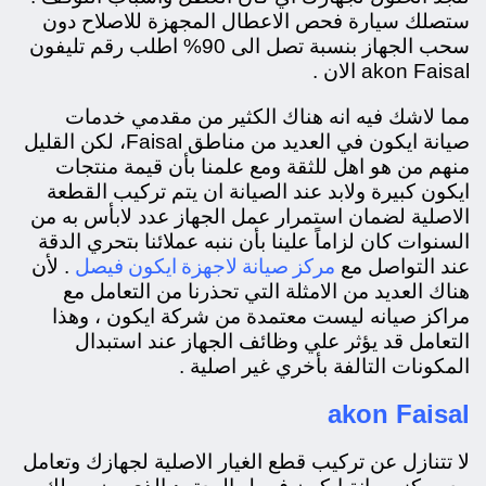
ستصلك سيارة فحص الاعطال المجهزة للاصلاح دون
سحب الجهاز بنسبة تصل الى 90% اطلب رقم تليفون
akon Faisal الان .
مما لاشك فيه انه هناك الكثير من مقدمي خدمات
صيانة ايكون في العديد من مناطق
Faisal،
لكن القليل
منهم من هو اهل للثقة ومع علمنا بأن قيمة منتجات
ايكون كبيرة ولابد عند الصيانة ان يتم تركيب القطعة
الاصلية لضمان استمرار عمل الجهاز عدد لابأس به من
السنوات كان لزاماً علينا بأن ننبه عملائنا بتحري الدقة
مركز صيانة لاجهزة ايكون فيصل
عند التواصل مع
. لأن
هناك العديد من الامثلة التي تحذرنا من التعامل مع
مراكز صيانه ليست معتمدة من شركة ايكون ، وهذا
التعامل قد يؤثر علي وظائف الجهاز عند استبدال
المكونات التالفة بأخري غير اصلية .
akon Faisal
لا تتنازل عن تركيب قطع الغيار الاصلية لجهازك وتعامل