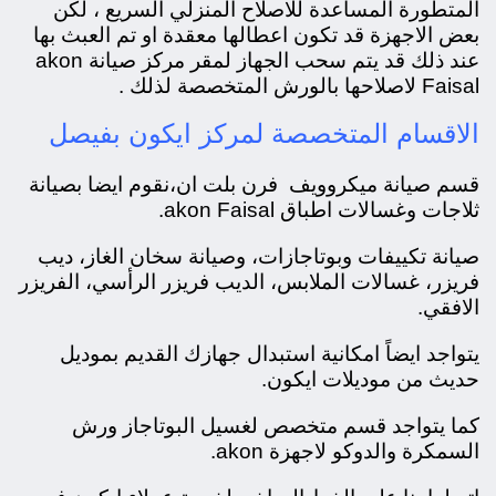
المتطورة المساعدة للاصلاح المنزلي السريع ، لكن
بعض الاجهزة قد تكون اعطالها معقدة او تم العبث بها
عند ذلك قد يتم سحب الجهاز لمقر مركز صيانة akon
Faisal لاصلاحها بالورش المتخصصة لذلك .
الاقسام المتخصصة لمركز ايكون بفيصل
قسم صيانة ميكروويف فرن بلت ان،
نقوم ايضا بصيانة
ثلاجات وغسالات اطباق akon Faisal.
صيانة تكييفات وبوتاجازات، و
صيانة سخان الغاز، ديب
فريزر، غسالات الملابس، الديب فريزر الرأسي، الفريزر
الافقي.
يتواجد ايضاً امكانية استبدال جهازك القديم بموديل
حديث من موديلات ايكون.
كما يتواجد قسم متخصص لغسيل البوتاجاز ورش
السمكرة والدوكو لاجهزة akon.