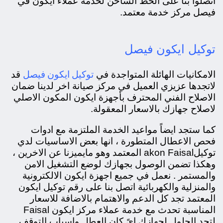
اتصلوا بنا على الخط الساخن لخدمة عملاء ايكون في
فيصل مركز خدمة معتمد.
توكيل ايكون فيصل
توكيل ايكون فيصل
الامكانيات الهائلة المتواجدة في
قد
لاتجدها عزيزي العميل في مركز صيانة اخر لدينا ضمان
الاصلاح الفني المحترف بأجهزة ايكون المكون الاصلي
لاصلاح جهازك بالاسعار المعقولة.
كما ستجد ايضاً مواعيد الخدمة الملتزمة مع ادوات
فحص الاعطال المتطورة ، انها بعض الاساسيات لدي
توكيلakon Faisal المعتمد وهو مايميزنا عن الاخرين ،
وهكذا تضمن الوصول بجهازك لوضع التشغيل الامن
والمستمر . نعمل في جميع اجهزة ايكون الالكترونية
والمنزلية والكهربائية اتصل بنا على رقم توكيل ايكون
المعتمد تجد كل الدعم والاهتمام بالاضافة للاسعار
المناسبة تحدث مع خدمة عملاء مركز ايكون Faisal
لتجد الحلول لجهازك ايً كان العطل واسباب التوقف .